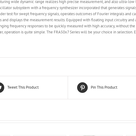
featuring wide dynamic range realizes high precise measurement, and also ultra-l
llator subsystem with a frequency synthesizer incorporated that generates signals 
er test for swept frequency signals, operates outcomes of Fourier integrals and c
s and displays the measurement results. Equipped with floating input circuitry and 
ging frequency responses to be quickly measured with high accuracy, without the 
r, operation is quite simple. The FRA50x7 Series will be your choice in selection. 
Tweet This Product
Pin This Product