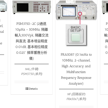
z
PSM3750-2C (2通道,
P
l,
10µHz – 50MHz, 隔離
1
mal
輸入500Vpk, 隔離交流
輸
與直流, 基本增益精度
與
se
0.01dB, 基本相位精度
0
0.025° 頻率響應分析
0
FRA5087 (0.1mHz to
儀)
10MHz, 2-channel,
High Accuracy and
N4L (牛頓)
Multifunction
PSM3750 (系列)
Frequency Response
Analyzer)
Details
NF (回路設計)
FRA50x7 (系列)