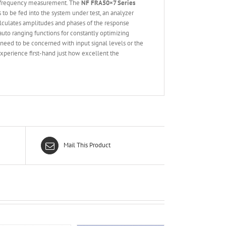
ow frequency measurement. The
NF FRA
50×7 Series
to be fed into the system under test, an analyzer
alculates amplitudes and phases of the response
auto ranging functions for constantly optimizing
need to be concerned with input signal levels or the
Experience first-hand just how excellent the
Mail This Product