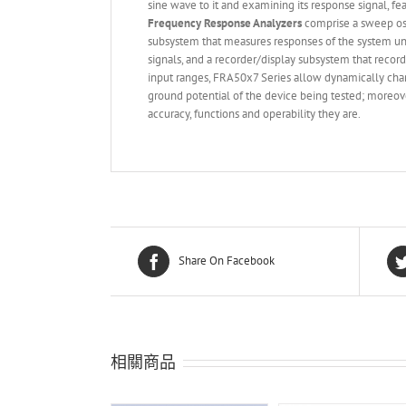
sine wave to it and examining its response signal, 
Frequency Response Analyzer
s
comprise a sweep osci
subsystem that measures responses of the system und
signals, and a recorder/display subsystem that record
input ranges, FRA50x7 Series allow dynamically chan
ground potential of the device being tested; moreove
accuracy, functions and operability they are.
Share On Facebook
相關商品