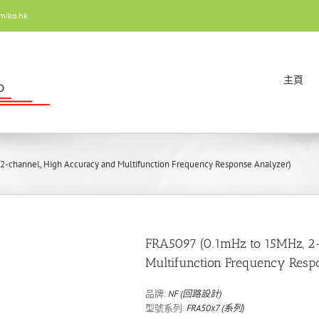
miko.hk
主頁
-channel, High Accuracy and Multifunction Frequency Response Analyzer)
FRA5097 (0.1mHz to 15MHz, 2
Multifunction Frequency Resp
品牌:
NF (回路設計)
型號系列:
FRA50x7 (系列)