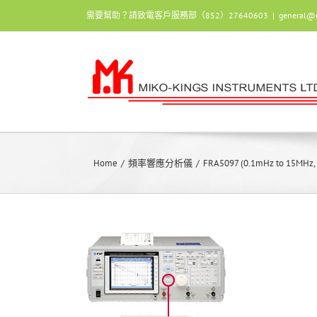
Skip
需要幫助？請致電客戶服務部（852）27640603
|
general@
to
content
Home
/
頻率響應分析儀
/
FRA5097 (0.1mHz to 15MHz, 2