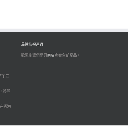
最近檢視產品
歡迎瀏覽們網頁
商店
查看全部產品。
下午五
35號華
在香港