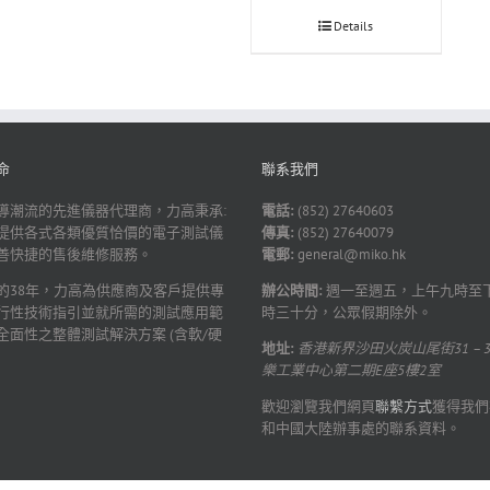
Details
命
聯系我們
導潮流的先進儀器代理商，力高秉承:
電話:
(852) 27640603
提供各式各類優質恰價的電子測試儀
傳真:
(852) 27640079
善快捷的售後維修服務。
電郵:
general@miko.hk
的38年，力高為供應商及客戶提供專
辦公時間:
週一至週五，上午九時至
行性技術指引並就所需的測試應用範
時三十分，公眾假期除外。
全面性之整體測試解決方案 (含軟/硬
地址:
香港新界沙田火炭山尾街31 – 
樂工業中心第二期E座5樓2室
歡迎瀏覽我們網頁
聯繫方式
獲得我們
和中國大陸辦事處的聯系資料。