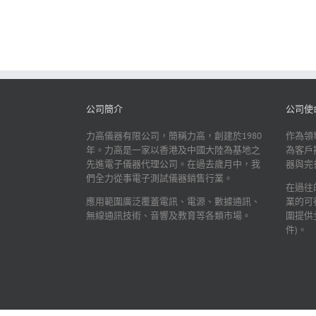
公司簡介
公司使
力高儀器有限公司，簡稱力高，創建於1980
作為領
年。力高是一家以香港及中國大陸為基地之
為客戶
先進電子儀器代理公司。在過去歲月中，我
器與完
們全力從事電子測試儀器銷售行業。
在過往
應用範圍廣泛覆蓋電訊、電源、數據通訊、
業的可
無線通訊技術、音響及教育等各類市場。
圍提供
件)。