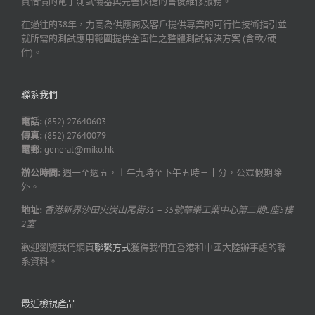
質恰價的電子測試儀器與完善快捷的售後維修服務。
在過往的38年，力高為供應商及客戶提供專業的可行性技術指引並
就所需的測試應用範圍提供全面性之整體測試解決方案 (含軟/硬
件)。
聯系我們
電話:
(852) 27640603
傳真:
(852) 27640079
電郵:
general@miko.hk
辦公時間:
週一至週五，上午九時至下午五時三十分，公眾假期除
外。
地址:
香港新界沙田火炭山尾街31 – 35號華樂工業中心第二期E座5樓
2室
歡迎瀏覽我們網頁
聯繫方式
獲得我們在香港和中國大陸辦事處的聯
系資料。
最近檢視產品