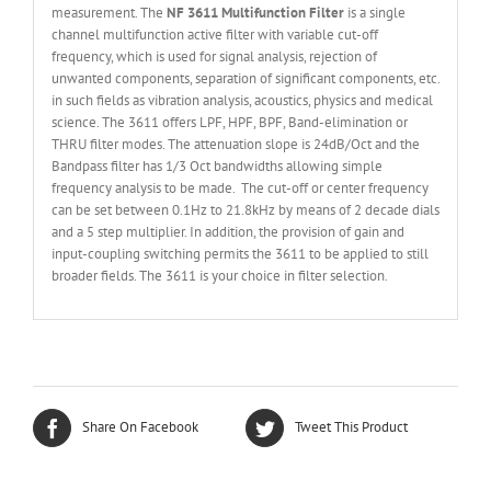
measurement. The
NF 3611 Multifunction Filter
is a single
channel multifunction active filter with variable cut-off
frequency, which is used for signal analysis, rejection of
unwanted components, separation of significant components, etc.
in such fields as vibration analysis, acoustics, physics and medical
science. The 3611 offers LPF, HPF, BPF, Band-elimination or
THRU filter modes. The attenuation slope is 24dB/Oct and the
Bandpass filter has 1/3 Oct bandwidths allowing simple
frequency analysis to be made. The cut-off or center frequency
can be set between 0.1Hz to 21.8kHz by means of 2 decade dials
and a 5 step multiplier. In addition, the provision of gain and
input-coupling switching permits the 3611 to be applied to still
broader fields. The 3611 is your choice in filter selection.
Share On Facebook
Tweet This Product