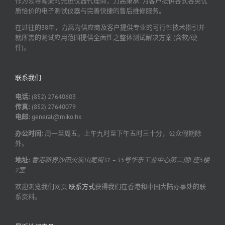
作为领导潮流的先进仪器代理商，力高秉承: 为客户提供各式各类优
质恰价的电子测试仪器与完善快捷的售后维修服务。
在过往的38年，力高为供应商及客户提供专业的可行性技术指引并
就所需的测试应用范围提供全面性之整体测试解决方案 (含软/硬
件)。
联系我们
电话:
(852) 27640603
传真:
(852) 27640079
电邮:
general@miko.hk
办公时间:
周一至周五，上午九时至下午五时三十分，公众假期除
外。
地址:
香港新界沙田火炭山尾街31 – 35号华乐工业中心第二期E座5楼
2室
欢迎浏览我们网页
联系方式
获得我们在香港和中国大陆办事处的联
系资料。