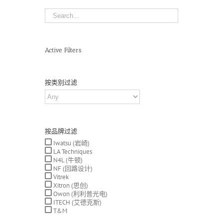
Active Filters
按类别过滤
按品牌过滤
Iwatsu (岩崎)
LA Techniques
N4L (牛顿)
NF (回路设计)
Vitrek
Xitron (思创)
Owon (利利普光电)
ITECH (艾德克斯)
T&M