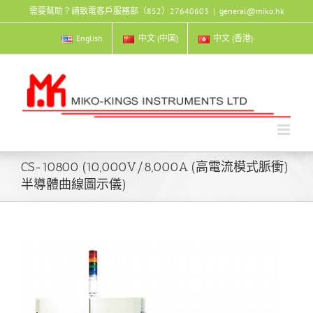
Skip
需要幫助？請致電客戶服務部（852）27640603
|
general@miko.hk
to
content
English
中文 (中国)
中文 (香港)
CS-10800 (10,000V/8,000A (高電流模式脈衝)
半導體曲線圖示儀)