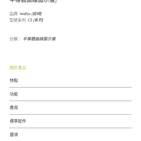
半導體曲線圖示儀)
品牌:
Iwatsu (岩崎)
型號系列:
CS (系列)
分類：
半導體曲線圖示儀
關於產品
特點
功能
應用
標準配件
選項