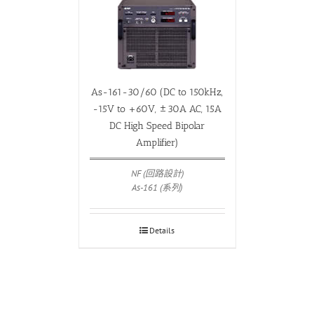
As-161-30/60 (DC to 150kHz,
-15V to +60V, ±30A AC, 15A
DC High Speed Bipolar
Amplifier)
NF (回路設計)
As-161 (系列)
Details