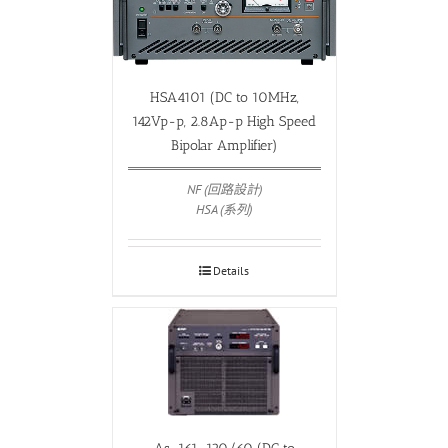
HSA4101 (DC to 10MHz,
142Vp-p, 2.8Ap-p High Speed
Bipolar Amplifier)
NF (回路設計)
HSA (系列)
Details