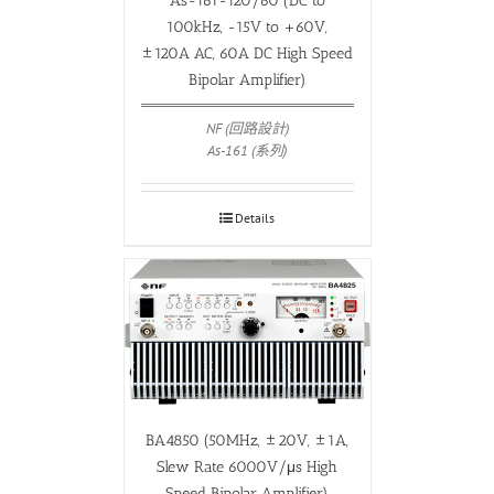
As-161-120/60 (DC to
100kHz, -15V to +60V,
±120A AC, 60A DC High Speed
Bipolar Amplifier)
NF (回路設計)
As-161 (系列)
Details
BA4850 (50MHz, ±20V, ±1A,
Slew Rate 6000V/μs High
Speed Bipolar Amplifier)