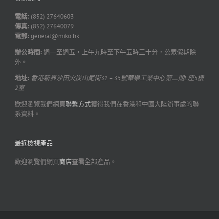
電話:
(852) 27640603
傳真:
(852) 27640079
電郵:
general@miko.hk
辦公時間:
週一至週五，上午九時至下午五時三十分，公眾假期除
外。
地址:
香港新界沙田火炭山尾街31 – 35號華樂工業中心第二期E座5樓
2室
歡迎瀏覽我們網頁
聯繫方式
獲得我們在香港和中國大陸辦事處的聯
系資料。
最近檢視產品
歡迎瀏覽們網頁
商店
查看全部產品。