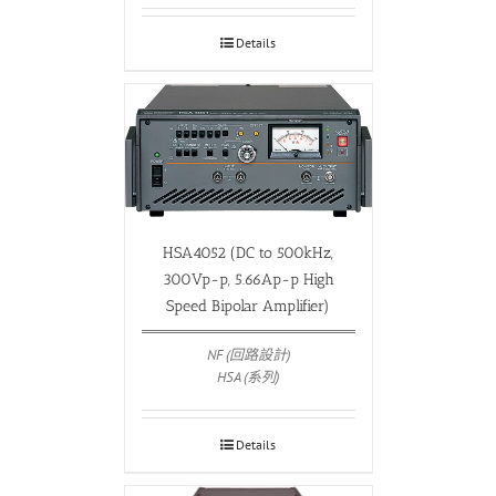
Details
HSA4052 (DC to 500kHz,
300Vp-p, 5.66Ap-p High
Speed Bipolar Amplifier)
NF (回路設計)
HSA (系列)
Details