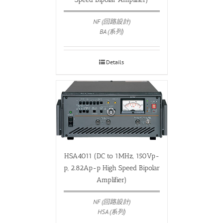
NF (回路設計)
BA (系列)
Details
HSA4011 (DC to 1MHz, 150Vp-
p, 2.82Ap-p High Speed Bipolar
Amplifier)
NF (回路設計)
HSA (系列)