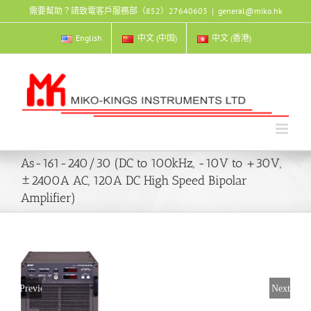
Skip
需要幫助？請致電客戶服務部（852）27640603
|
general@miko.hk
to
content
English
中文 (中国)
中文 (香港)
As-161-240/30 (DC to 100kHz, -10V to +30V,
±2400A AC, 120A DC High Speed Bipolar
Amplifier)
Previous
Next