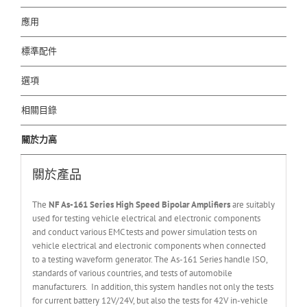
應用
標準配件
選項
相關目錄
關於力高
關於產品
The
NF As-161 Series High Speed Bipolar Amplifiers
are suitably
used for testing vehicle electrical and electronic components
and conduct various EMC tests and power simulation tests on
vehicle electrical and electronic components when connected
to a testing waveform generator. The As-161 Series handle ISO,
standards of various countries, and tests of automobile
manufacturers. In addition, this system handles not only the tests
for current battery 12V/24V, but also the tests for 42V in-vehicle