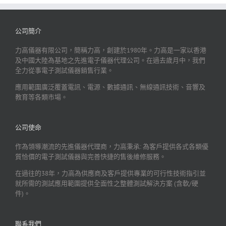
公司簡介
力高儀器有限公司，簡稱力高，創建於1980年。力高是一家以香港
及中國大陸為基地之先進電子儀器代理公司。在過去歲月中，我們
全力從事電子測試儀器銷售行業。
應用範圍廣泛覆蓋電訊、電源、數據通訊、無線通訊技術、音響及
教育等各類市場。
公司使命
作為領導潮流的先進儀器代理商，力高秉承: 為客戶提供各式各類優
質恰價的電子測試儀器與完善快捷的售後維修服務。
在過往的38年，力高為供應商及客戶提供專業的可行性技術指引並
就所需的測試應用範圍提供全面性之整體測試解決方案 (含軟/硬
件)。
聯系我們