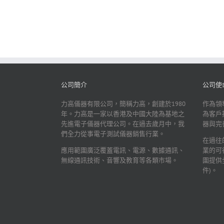
公司簡介
公司使
力高儀器有限公司，簡稱力高，創建於1980
作為領
年。力高是一家以香港及中國大陸為基地之
為客戶
先進電子儀器代理公司。在過去歲月中，我
器與完
們全力從事電子測試儀器銷售行業。
在過往
應用範圍廣泛覆蓋電訊、電源、數據通訊、
業的可
無線通訊技術、音響及教育等各類市場。
圍提供
件)。