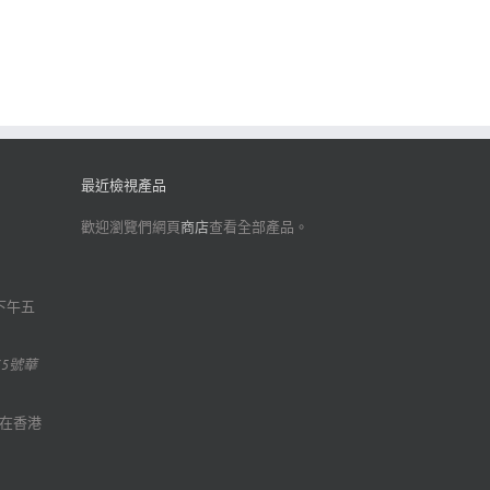
最近檢視產品
歡迎瀏覽們網頁
商店
查看全部產品。
下午五
35號華
在香港