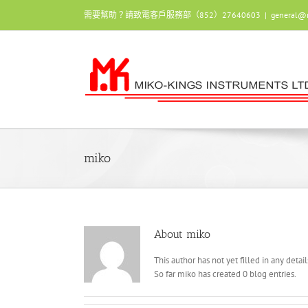
Skip
需要幫助？請致電客戶服務部（852）27640603
|
general@
to
content
miko
About
miko
This author has not yet filled in any detail
So far miko has created 0 blog entries.