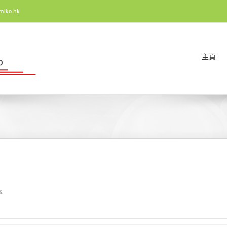
miko.hk
主頁
s.