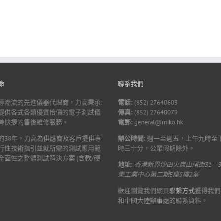
命
聯系我們
導潮流的先進儀器代理商，力高秉承:
電話:
(852) 27640603
提供各式各類優質恰價的電子測試儀
傳真:
(852) 27640079
善快捷的售後維修服務。
電郵:
general@miko.hk
的38年，力高為供應商及客戶提供專
辦公時間:
週一至週五，上午九時至
行性技術指引並就所需的測試應用範
時三十分，公眾假期除外。
全面性之整體測試解決方案 (含軟/硬
地址:
香港新界沙田火炭山尾街31 – 
樂工業中心第二期E座5樓2室
歡迎瀏覽我們網頁
聯繫方式
獲得我們
和中國大陸辦事處的聯系資料。