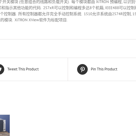
开关模块 (任意组合的线路和负载开关). 每个模块都由 XiTRON 预编程, 以识
时要求和指示其他功能的代码. 257xR可以控制和编程多达8个机箱, IEEE488可
控制器. 所有控制器都允许完全手动控制系统. 1510允许系统由2574R控制, 1512允许系
的模块. XiTRON XView软件为标配项目.
Tweet This Product
Pin This Product