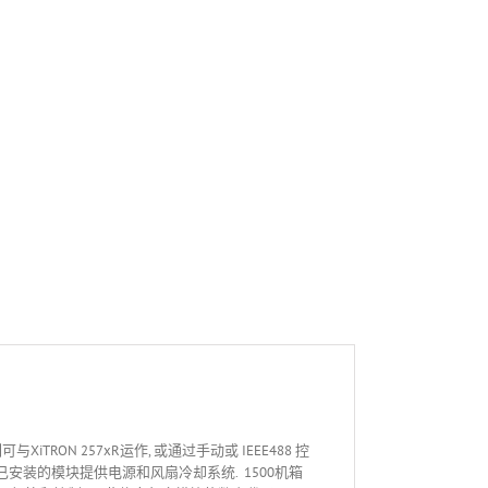
RON 257xR运作, 或通过手动或 IEEE488 控
为已安装的模块提供电源和风扇冷却系统. 1500机箱