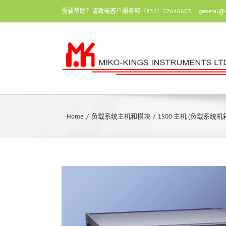
Skip
需要帮助？请致电客户服务部（852）27640603
|
general@
to
content
Home
/
负载系统主机和模块
/
1500 主机 (负载系统机